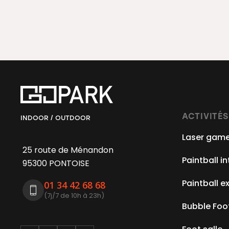
ACTIVITÉS
INDOOR / OUTDOOR
Laser game 
25 route de Ménandon
Paintball in
95300 PONTOISE
Paintball e
01 34 42 68 68
(7j/7 de 10h à 23h)
Bubble Foo