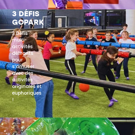
de rechange.
3 DÉFIS
EN SAVOIR PLUS
GOPARK
3 Défis
multi-
activités
délirants
pour
s’amuser
avec des
activités
originales et
euphoriques
!
EN SAVOIR PLUS