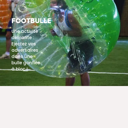
FOOTBULLE
Une activité
délirante :
Ejectez vos
adversaires
dans une
bulle gonflée
à bloc !
EN SAVOIR PLUS