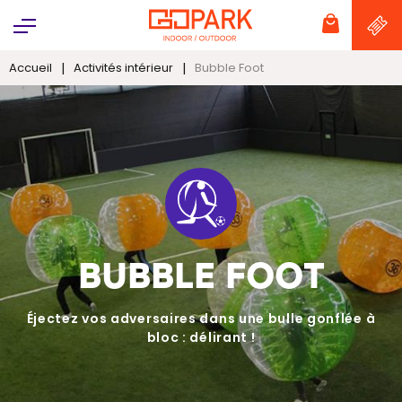
Panneau de gestion des cookies
|
|
Accueil
Activités intérieur
Bubble Foot
BUBBLE FOOT
Éjectez vos adversaires dans une bulle gonflée à
bloc : délirant !