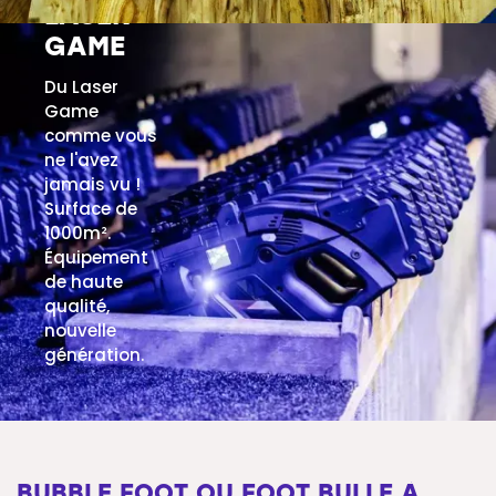
LASER
GAME
EN SAVOIR PLUS
Du Laser
Game
comme vous
ne l'avez
jamais vu !
Surface de
1000m².
Équipement
de haute
qualité,
nouvelle
génération.
EN SAVOIR PLUS
BUBBLE FOOT OU FOOT BULLE À