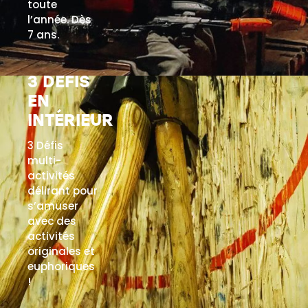
toute
l’année. Dès
7 ans.
3 DÉFIS
EN SAVOIR PLUS
EN
INTÉRIEUR
3 Défis
multi-
activités
délirant pour
s’amuser
avec des
activités
originales et
euphoriques
!