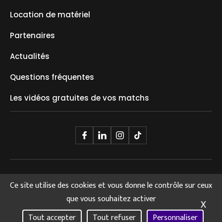
Location de matériel
Partenaires
Actualités
Questions fréquentes
Les vidéos gratuites de vos matchs
© 2025 GOPARK. Tous Droits Réservés.
Ce site utilise des cookies et vous donne le contrôle sur ceux
Conditions de réservation
Mas
que vous souhaitez activer
X
Mentions légales
Tout accepter
Tout refuser
Personnaliser