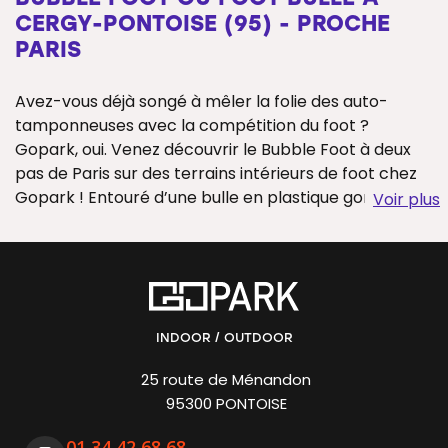
CERGY-PONTOISE (95) - PROCHE
PARIS
Avez-vous déjà songé à mêler la folie des auto-
tamponneuses avec la compétition du foot ?
Gopark, oui. Venez découvrir le Bubble Foot à deux
pas de Paris sur des terrains intérieurs de foot chez
Gopark ! Entouré d’une bulle en plastique gonflée à
Voir plus
bloc, vous devrez essayer de marquer un maximum
de buts tout en vous projetant sur vos adversaires.
Au programme : des chutes magistrales, des fous-
rires et un max d’adrénaline pour créer des souvenirs
uniques. A l’occasion d’un
anniversaire
enfant ou ado
ou d’un séminaire de
team building
pour les
INDOOR / OUTDOOR
entreprises, vous serez guidés par nos animateurs
25 route de Ménandon
qualifiés qui vous donneront leurs conseils pour un
95300 PONTOISE
match de foot en bulle mémorable.
01 34 42 68 68