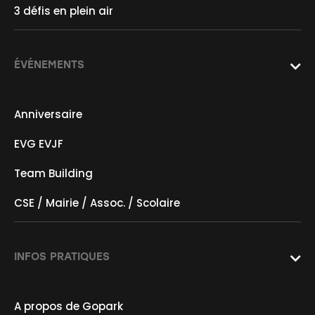
3 défis en plein air
bonheur !
ÉVÉNEMENTS

Anniversaire
EVG EVJF
Team Building
CSE / Mairie / Assoc. / Scolaire
INFOS PRATIQUES

A propos de Gopark