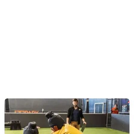
OU PROFITEZ DE NOS FORMULES
Formule Goûter VIP (5€/pers.)
GOPARK s’occupe de mettre en place votre goûter
d’anniversaire (Gâteau, Musique d’anniversaire,
Bougies scintillantes, Boissons et Bonbons).
Formule Pizz Anniv (7€/pers.)
GOPARK s’occupe de mettre en place un déjeuner
pizza avec des boissons pour vos enfants.