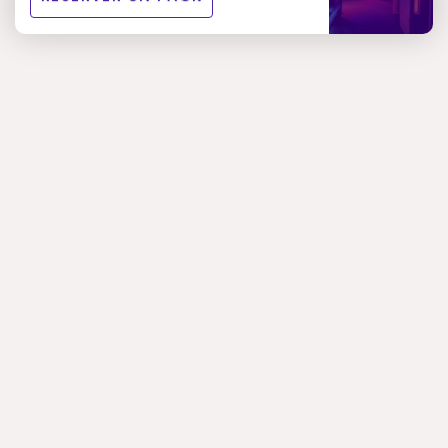
Jusqu’à 15 joueurs par équipe
Pistolet FALCON Matériel de pointe
Salle de 1000m2 de type urbain
À partir de 4 joueurs.
Du lundi au vendredi
14h à 23h
Les samedis, dimanches, jours fériés et
10h à 23h