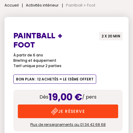
|
|
Accueil
Activités intérieur
Paintball + Foot
PAINTBALL +
2 X 20 MIN
FOOT
À partir de 6 ans
Briefing et équipement
Tarif unique pour 2 parties
BON PLAN : 12 ACHETÉS = LE 13ÈME OFFERT
19,00 €
Dès
/ pers
JE RÉSERVE
Plus de renseignements au 01 34 42 68 68