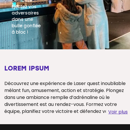
délirante :
Ejectez vos
adversaires
dans une
bulle gonflée
à bloc !
EN SAVOIR PLUS
LOREM IPSUM
Découvrez une expérience de Laser quest inoubliable
mêlant fun, amusement, action et stratégie. Plongez
dans une ambiance remplie d’adrénaline où le
divertissement est au rendez-vous. Formez votre
équipe, planifiez votre victoire et défendez votre
Voir plus
territoire…
Vous cherchez à passer une journée inoubliable