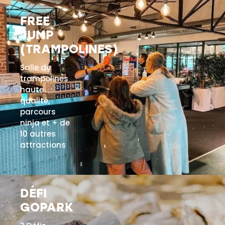
FREE
JUMP
(TRAMPOLINES)
Salle de
trampolines
haute
qualité,
parcours
ninja et + de
10 autres
attractions
EN SAVOIR PLUS
DÉFI
GOPARK