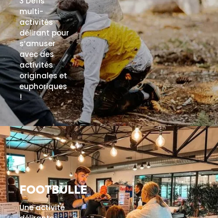
3 Défis
multi-
activités
délirant pour
s’amuser
avec des
activités
originales et
euphoriques
!
EN SAVOIR PLUS
FOOTBULLE
Une activité