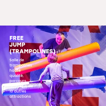
FREE
JUMP
(TRAMPOLINES)
Salle de
trampolines
haute
qualité,
parcours
ninja et + de
10 autres
attractions