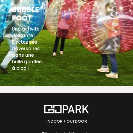
BUBBLE
FOOT
Une activité
délirante :
Ejectez vos
adversaires
dans une
bulle gonflée
à bloc !
EN SAVOIR PLUS
INDOOR / OUTDOOR