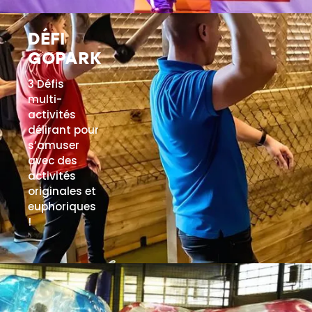
EN SAVOIR PLUS
DÉFI
GOPARK
3 Défis
multi-
activités
délirant pour
s’amuser
avec des
activités
originales et
euphoriques
!
EN SAVOIR PLUS