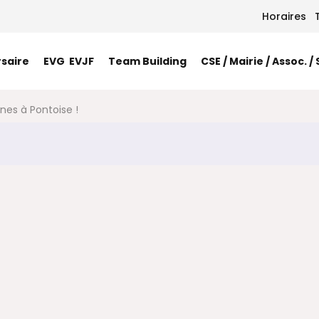
Horaires
rsaire
EVG EVJF
Team Building
CSE / Mairie / Assoc. /
nes à Pontoise !