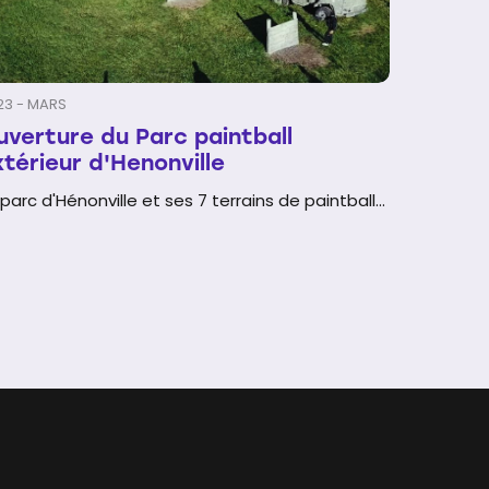
23 - MARS
uverture du Parc paintball
xtérieur d'Henonville
 parc d'Hénonville et ses 7 terrains de paintball...