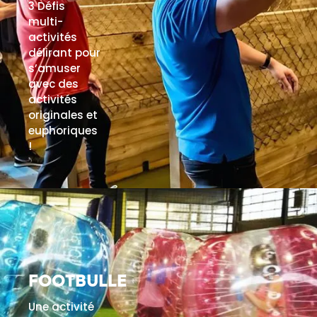
3 Défis
multi-
activités
délirant pour
s’amuser
avec des
activités
originales et
euphoriques
!
EN SAVOIR PLUS
FOOTBULLE
Une activité