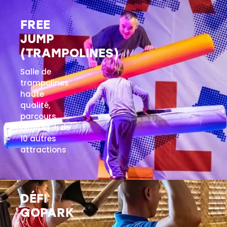
FREE
JUMP
(TRAMPOLINES)
Salle de
trampolines
haute
qualité,
parcours
ninja et + de
10 autres
attractions
EN SAVOIR PLUS
DÉFI
GOPARK