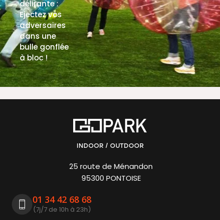
délirante :
Ejectez vos
adversaires
dans une
bulle gonflée
à bloc !
EN SAVOIR PLUS
INDOOR / OUTDOOR
25 route de Ménandon
95300 PONTOISE
01 34 42 68 68
(7j/7 de 10h à 23h)