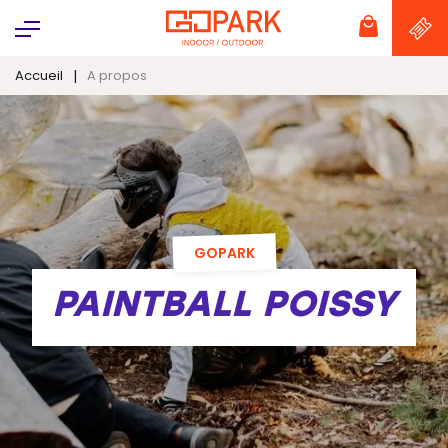
Panneau de gestion des cookies
|
Accueil
A propos
GOPARK
PAINTBALL POISSY