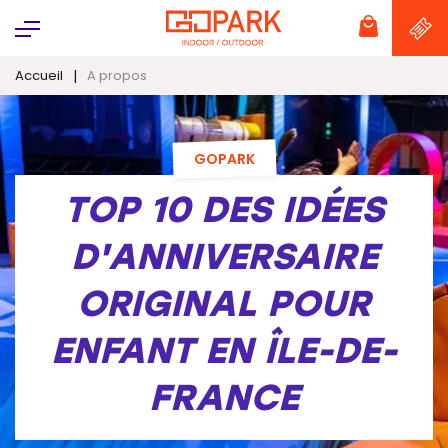
Panneau de gestion des cookies
|
Accueil
A propos
GOPARK
TOP 10 DES IDÉES
D'ANNIVERSAIRE
ORIGINAL POUR
ENFANT EN ÎLE-DE-
FRANCE