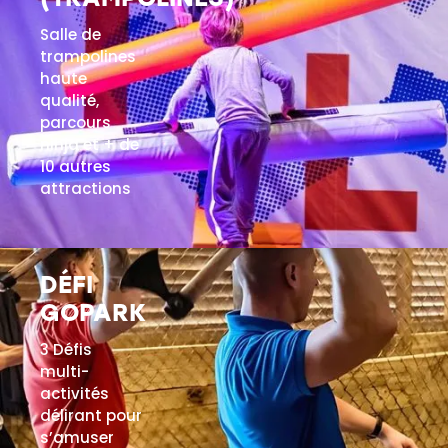
(TRAMPOLINES)
Salle de
trampolines
haute
qualité,
parcours
ninja et + de
10 autres
attractions
EN SAVOIR PLUS
DÉFI
GOPARK
3 Défis
multi-
activités
délirant pour
s’amuser