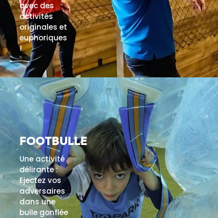
avec des
activités
originales et
euphoriques
!
EN SAVOIR PLUS
FOOTBULLE
Une activité
délirante :
Ejectez vos
adversaires
dans une
bulle gonflée